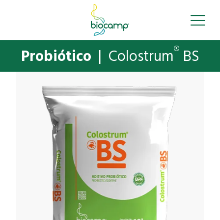
®
Probiótico
| Colostrum
BS