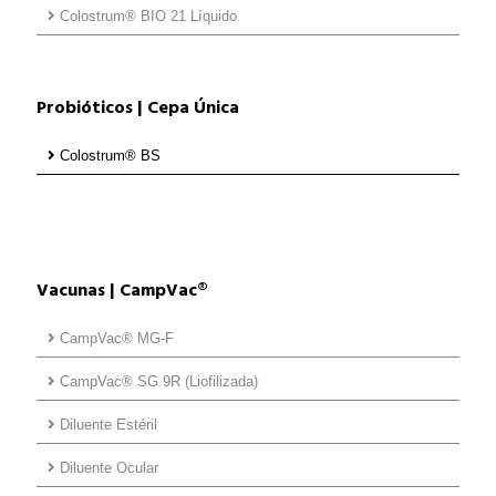
Colostrum® BIO 21 Líquido
Probióticos | Cepa Única
Colostrum® BS
Vacunas | CampVac®
CampVac® MG-F
CampVac® SG 9R (Liofilizada)
Diluente Estéril
Diluente Ocular