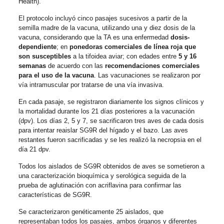
Health).
El protocolo incluyó cinco pasajes sucesivos a partir de la
semilla madre de la vacuna, utilizando una y diez dosis de la
vacuna, considerando que la TA es una enfermedad
dosis-
dependiente
; en
ponedoras comerciales de línea roja que
son susceptibles
a la tifoidea aviar; con edades entre
5 y 16
semanas
de acuerdo con las
recomendaciones comerciales
para el uso de la vacuna
. Las vacunaciones se realizaron por
vía intramuscular por tratarse de una vía invasiva.
En cada pasaje, se registraron diariamente los signos clínicos y
la mortalidad durante los 21 días posteriores a la vacunación
(dpv). Los días 2, 5 y 7, se sacrificaron tres aves de cada dosis
para intentar reaislar SG9R del hígado y el bazo. Las aves
restantes fueron sacrificadas y se les realizó la necropsia en el
día 21 dpv.
Todos los aislados de SG9R obtenidos de aves se sometieron a
una caracterización bioquímica y serológica seguida de la
prueba de aglutinación con acriflavina para confirmar las
características de SG9R.
Se caracterizaron genéticamente 25 aislados, que
representaban todos los pasajes, ambos órganos y diferentes