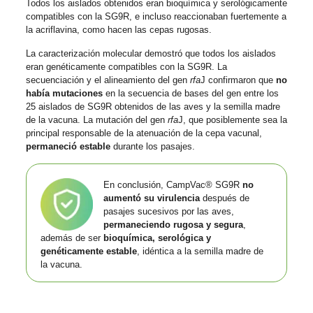
Todos los aislados obtenidos eran bioquímica y serológicamente
compatibles con la SG9R, e incluso reaccionaban fuertemente a
la acriflavina, como hacen las cepas rugosas.
La caracterización molecular demostró que todos los aislados
eran genéticamente compatibles con la SG9R. La
secuenciación y el alineamiento del gen
rfa
J confirmaron que
no
había mutaciones
en la secuencia de bases del gen entre los
25 aislados de SG9R obtenidos de las aves y la semilla madre
de la vacuna. La mutación del gen
rfa
J, que posiblemente sea la
principal responsable de la atenuación de la cepa vacunal,
permaneció estable
durante los pasajes.
En conclusión, CampVac® SG9R
no
aumentó su virulencia
después de
pasajes sucesivos por las aves,
permaneciendo rugosa y segura
,
además de ser
bioquímica, serológica y
genéticamente estable
, idéntica a la semilla madre de
la vacuna.