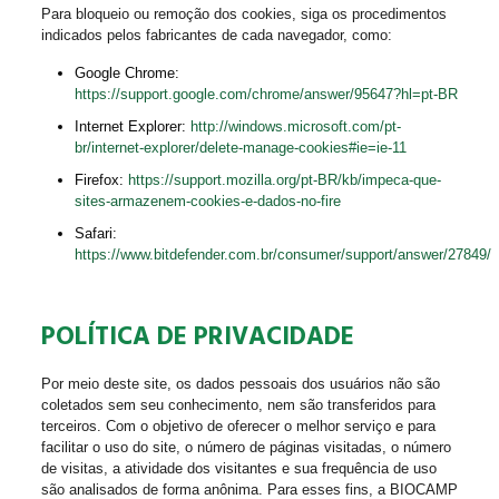
Para bloqueio ou remoção dos cookies, siga os procedimentos
indicados pelos fabricantes de cada navegador, como:
Google Chrome:
https://support.google.com/chrome/answer/95647?hl=pt-BR
Internet Explorer:
http://windows.microsoft.com/pt-
br/internet-explorer/delete-manage-cookies#ie=ie-11
Firefox:
https://support.mozilla.org/pt-BR/kb/impeca-que-
sites-armazenem-cookies-e-dados-no-fire
Safari:
https://www.bitdefender.com.br/consumer/support/answer/27849/
POLÍTICA DE PRIVACIDADE
Por meio deste site, os dados pessoais dos usuários não são
coletados sem seu conhecimento, nem são transferidos para
terceiros. Com o objetivo de oferecer o melhor serviço e para
facilitar o uso do site, o número de páginas visitadas, o número
de visitas, a atividade dos visitantes e sua frequência de uso
são analisados de forma anônima. Para esses fins, a BIOCAMP