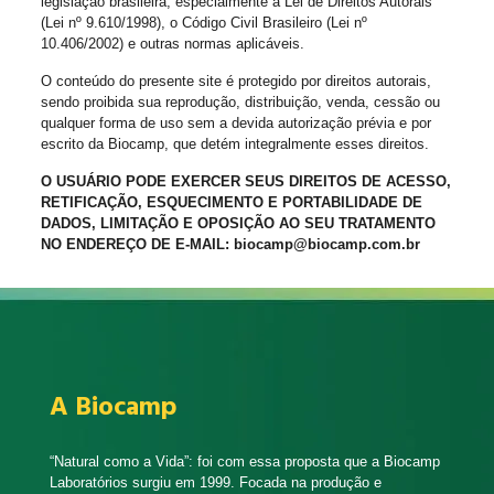
legislação brasileira, especialmente a Lei de Direitos Autorais
(Lei nº 9.610/1998), o Código Civil Brasileiro (Lei nº
10.406/2002) e outras normas aplicáveis.
O conteúdo do presente site é protegido por direitos autorais,
sendo proibida sua reprodução, distribuição, venda, cessão ou
qualquer forma de uso sem a devida autorização prévia e por
escrito da Biocamp, que detém integralmente esses direitos.
O USUÁRIO PODE EXERCER SEUS DIREITOS DE ACESSO,
RETIFICAÇÃO, ESQUECIMENTO E PORTABILIDADE DE
DADOS, LIMITAÇÃO E OPOSIÇÃO AO SEU TRATAMENTO
NO ENDEREÇO DE E-MAIL: biocamp@biocamp.com.br
A Biocamp
“Natural como a Vida”: foi com essa proposta que a Biocamp
Laboratórios surgiu em 1999. Focada na produção e