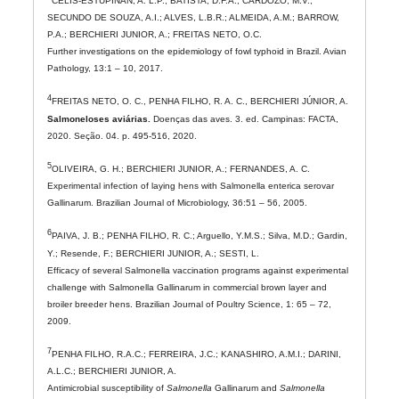
CELIS-ESTUPIÑAN, A. L.P.; BATISTA, D.F.A.; CARDOZO, M.V.;
SECUNDO DE SOUZA, A.I.; ALVES, L.B.R.; ALMEIDA, A.M.; BARROW,
P.A.; BERCHIERI JUNIOR, A.; FREITAS NETO, O.C.
Further investigations on the epidemiology of fowl typhoid in Brazil. Avian
Pathology, 13:1 – 10, 2017.
4
FREITAS NETO, O. C., PENHA FILHO, R. A. C., BERCHIERI JÚNIOR, A.
Salmoneloses aviárias.
Doenças das aves. 3. ed. Campinas: FACTA,
2020. Seção. 04. p. 495-516, 2020.
5
OLIVEIRA, G. H.; BERCHIERI JUNIOR, A.; FERNANDES, A. C.
Experimental infection of laying hens with Salmonella enterica serovar
Gallinarum. Brazilian Journal of Microbiology, 36:51 – 56, 2005.
6
PAIVA, J. B.; PENHA FILHO, R. C.; Arguello, Y.M.S.; Silva, M.D.; Gardin,
Y.; Resende, F.; BERCHIERI JUNIOR, A.; SESTI, L.
Efficacy of several Salmonella vaccination programs against experimental
challenge with Salmonella Gallinarum in commercial brown layer and
broiler breeder hens. Brazilian Journal of Poultry Science, 1: 65 – 72,
2009.
7
PENHA FILHO, R.A.C.; FERREIRA, J.C.; KANASHIRO, A.M.I.; DARINI,
A.L.C.; BERCHIERI JUNIOR, A.
Antimicrobial susceptibility of
Salmonella
Gallinarum and
Salmonella