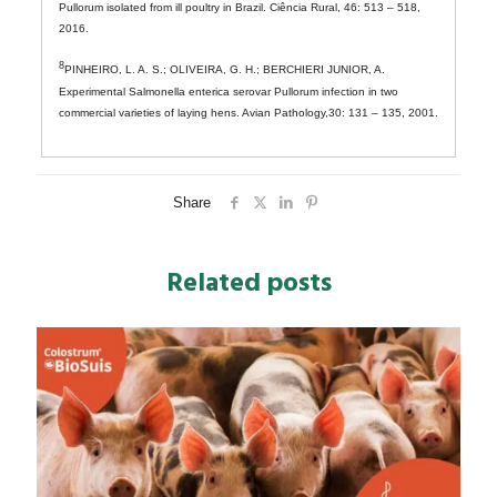
Pullorum isolated from ill poultry in Brazil. Ciência Rural, 46: 513 – 518,
2016.
8
PINHEIRO, L. A. S.; OLIVEIRA, G. H.; BERCHIERI JUNIOR, A.
Experimental Salmonella enterica serovar Pullorum infection in two
commercial varieties of laying hens. Avian Pathology,30: 131 – 135, 2001.
Share
Related posts