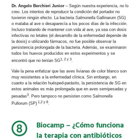
Dr. Angelo Berchieri Junior
– Según nuestra experiencia, no lo
creo. Los intentos de reproducir la condición del portador no
tuvieron ningún efecto. La bacteria
Salmonella
Gallinarum (SG)
o mataba al ave o desaparecía a los pocos días de la infección.
Incluso tratando de mantener con vida al ave, ya sea con dosis
infectivas no letales (el desarrollo de la enfermedad depende de
la dosis) o utilizando fármacos, no fue posible observar la
persistencia prolongada de la bacteria. Además, se examinaron
todos los huevos producidos en estos experimentos y se
1, 2 y 3
encontró que no tenían SG
.
Vale la pena enfatizar que las aves livianas de color blanco son
muy resistentes a la enfermedad clínica. Sin embargo, en
cuanto a la relación huésped-parásito, la persistencia de SG en
estos animales es más prolongada que en aves semipesadas y
3
pesadas
. Pero tampoco no persisten como
Salmonella
1,2 y 8
Pullorum (SP)
.
Biocamp –
¿Cómo funciona
la terapia con antibióticos