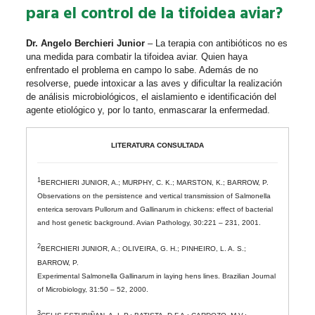
para el control de la tifoidea aviar?
Dr. Angelo Berchieri Junior
– La terapia con antibióticos no es
una medida para combatir la tifoidea aviar. Quien haya
enfrentado el problema en campo lo sabe. Además de no
resolverse, puede intoxicar a las aves y dificultar la realización
de análisis microbiológicos, el aislamiento e identificación del
agente etiológico y, por lo tanto, enmascarar la enfermedad.
LITERATURA CONSULTADA
1
BERCHIERI JUNIOR, A.; MURPHY, C. K.; MARSTON, K.; BARROW, P.
Observations on the persistence and vertical transmission of Salmonella
enterica serovars Pullorum and Gallinarum in chickens: effect of bacterial
and host genetic background. Avian Pathology, 30:221 – 231, 2001.
2
BERCHIERI JUNIOR, A.; OLIVEIRA, G. H.; PINHEIRO, L. A. S.;
BARROW, P.
Experimental Salmonella Gallinarum in laying hens lines. Brazilian Journal
of Microbiology, 31:50 – 52, 2000.
3